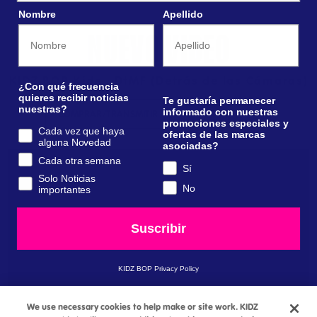
Nombre
Apellido
NUEVO VIDEO
KIDZ BOP Kids - DtMF (Detrás de las Cámaras)
¿Con qué frecuencia
quieres recibir noticias
Te gustaría permanecer
nuestras?
informado con nuestras
COMPRAR/TRANSMITIR
MÁS VIDEOS
promociones especiales y
Cada vez que haya
ofertas de las marcas
alguna Novedad
asociadas?
Cada otra semana
Sí
Solo Noticias
No
importantes
Suscribir
KIDZ BOP Privacy Policy
We use necessary cookies to help make or site work. KIDZ