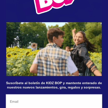
MÚSICA NUEVA
KIDZ BOP 53
Suscríbete al boletín de KIDZ BOP y mantente enterado de
nuestros nuevos lanzamientos, gira, regalos y sorpresas.
COMPRAR/TRANSMITIR
MÁS MÚSICA
Email