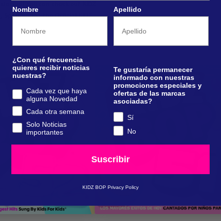
 started! You can check out KIDZ
Nombre
Apellido
Spotify, and the Official KIDZ
¿Con qué frecuencia
quieres recibir noticias
Te gustaría permanecer
nuestras?
informado con nuestras
promociones especiales y
Cada vez que haya
ofertas de las marcas
alguna Novedad
asociadas?
Cada otra semana
Sí
Solo Noticias
UCHAR / COMPRAR
ESCUCHAR / COMPRAR
No
importantes
S INFORMACIÓN
MÁS INFORMACIÓN
Suscribir
KIDZ BOP Privacy Policy