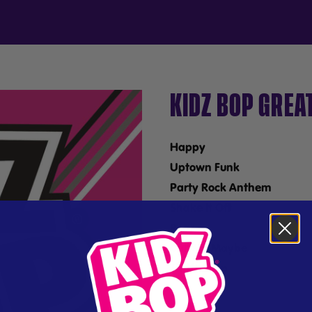
KIDZ BOP GREA
Happy
Uptown Funk
Party Rock Anthem
Shake It Off
Roar
Call Me Maybe
Thrift Shop