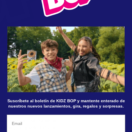
Suscríbete al boletín de KIDZ BOP y mantente enterado de
nuestros nuevos lanzamientos, gira, regalos y sorpresas.
Email
ion of Greatest Hits! This album
y to sing along with all of your