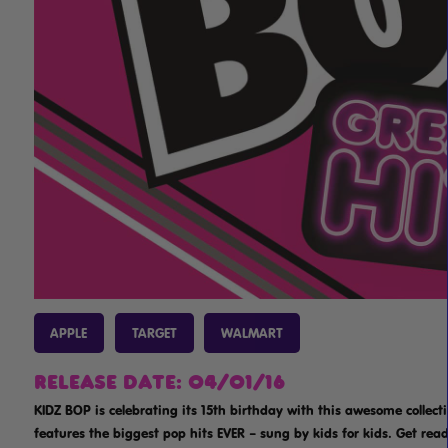
APPLE
TARGET
WALMART
RELEASE DATE: 04/01/16
KIDZ BOP is celebrating its 15th birthday with this awesome collect
features the biggest pop hits EVER – sung by kids for kids. Get read