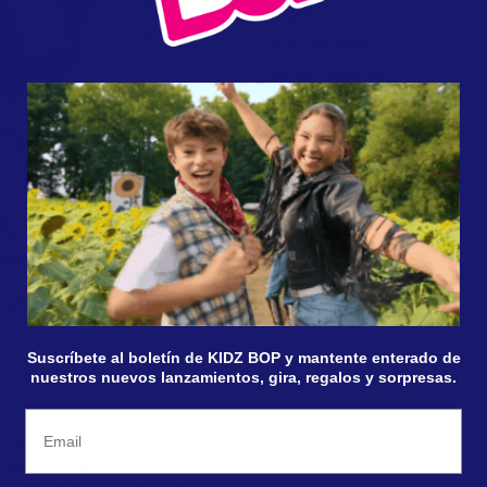
Beggin'
Vivir Mi Vida
Dance Monkey
Suscríbete al boletín de KIDZ BOP y mantente enterado de
nuestros nuevos lanzamientos, gira, regalos y sorpresas.
ales cantados por niños para
 “Kesi”, “Vivir Mi Vida”, “RITMO”
Email
 padres pueden sentirse a gusto.
le que “KIDZ BOP Ultimate