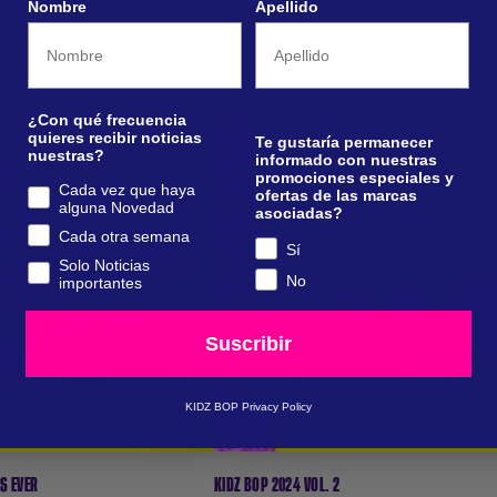
ate Playlist” estará disponible a
Nombre
Apellido
¿Con qué frecuencia
quieres recibir noticias
Te gustaría permanecer
nuestras?
informado con nuestras
promociones especiales y
Cada vez que haya
ofertas de las marcas
alguna Novedad
asociadas?
Cada otra semana
Sí
UCHAR / COMPRAR
ESCUCHAR / COMPRAR
Solo Noticias
No
importantes
S INFORMACIÓN
MÁS INFORMACIÓN
Suscribir
KIDZ BOP Privacy Policy
S EVER
KIDZ BOP 2024 VOL. 2