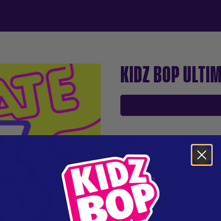
KIDZ BOP ULTIM
STAY
RITMO
Bad Habits
KESI
Love Again
Mi Gente